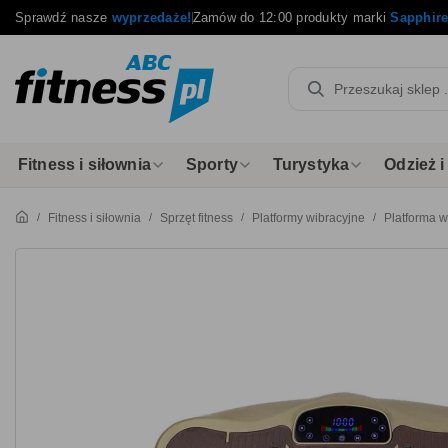
Sprawdź nasze
wyprzedaże!
Zamów do 12:00 produkty marki
Sapphir
Fitness i siłownia
Sporty
Turystyka
Odzież 
Fitness i siłownia
Sprzęt fitness
Platformy wibracyjne
Platforma 