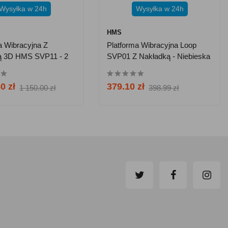
Wysyłka w 24h
Wysyłka w 24h
HMS
a Wibracyjna Z
Platforma Wibracyjna Loop
ą 3D HMS SVP11 - 2
SVP01 Z Nakładką - Niebieska
0 zł
379.10 zł
1 150.00 zł
398.99 zł