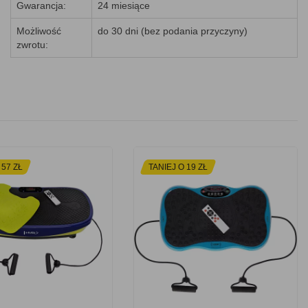
Gwarancja:
24 miesiące
Możliwość
do 30 dni (bez podania przyczyny)
zwrotu:
 57 ZŁ
TANIEJ O 19 ZŁ