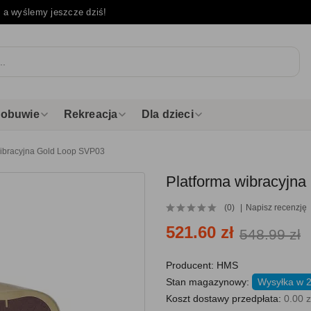
e
a wyślemy jeszcze dziś!
i obuwie
Rekreacja
Dla dzieci
wibracyjna Gold Loop SVP03
Platforma wibracyjn
(0)
Napisz recenzję
521.60 zł
548.99 zł
Producent:
HMS
Stan magazynowy:
Wysyłka w 
Koszt dostawy przedpłata:
0.00 z