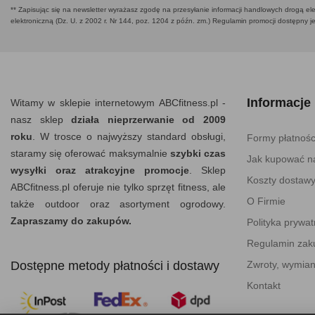
** Zapisując się na newsletter wyrażasz zgodę na przesyłanie informacji handlowych drogą ele
elektroniczną (Dz. U. z 2002 r. Nr 144, poz. 1204 z późn. zm.) Regulamin promocji dostępny j
Informacje
Witamy w sklepie internetowym ABCfitness.pl -
nasz sklep
działa nieprzerwanie od 2009
roku
. W trosce o najwyższy standard obsługi,
Formy płatnośc
staramy się oferować maksymalnie
szybki czas
Jak kupować na
wysyłki oraz atrakcyjne promocje
. Sklep
Koszty dostaw
ABCfitness.pl oferuje nie tylko sprzęt fitness, ale
O Firmie
także outdoor oraz asortyment ogrodowy.
Zapraszamy do zakupów.
Polityka prywat
Regulamin za
Dostępne metody płatności i dostawy
Zwroty, wymian
Kontakt