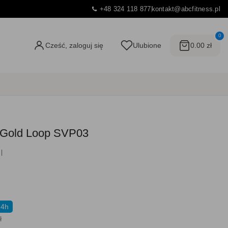
+48 324 118 877
kontakt@abcfitness.pl
0
Cześć, zaloguj się
Ulubione
0.00 zł
a Gold Loop SVP03
24h
ł