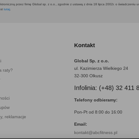
ktroniczną przez firmę Global sp. z o.o., zgodnie z ustawą z dnia 18 lipca 2002r. o świadczeniu 
est
tutaj
.
Kontakt
i
Global Sp. z o.o.
ul. Kazimierza Wielkiego 24
 raty?
32-300 Olkusz
y
Infolinia: (+48) 32 411 
ności
Telefony odbieramy:
kupów
Pon-Pt od 8:00 do 16:00
y, reklamacje
Email:
kontakt@abcfitness.pl