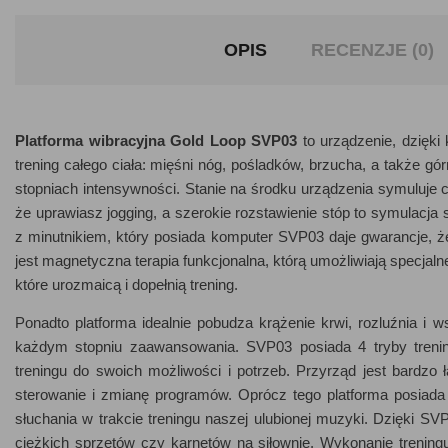
OPIS
RECENZJE (0)
Platforma wibracyjna Gold Loop SVP03
to urządzenie, dzięki
trening całego ciała: mięśni nóg, pośladków, brzucha, a także gór
stopniach intensywności. Stanie na środku urządzenia symuluje 
że uprawiasz jogging, a szerokie rozstawienie stóp to symulacja
z minutnikiem, który posiada komputer SVP03 daje gwarancje,
jest magnetyczna terapia funkcjonalna, którą umożliwiają specja
które urozmaicą i dopełnią trening.
Ponadto platforma idealnie pobudza krążenie krwi, rozluźnia i 
każdym stopniu zaawansowania. SVP03 posiada 4 tryby treni
treningu do swoich możliwości i potrzeb. Przyrząd jest bardzo 
sterowanie i zmianę programów. Oprócz tego platforma posiad
słuchania w trakcie treningu naszej ulubionej muzyki. Dzięki SVP
ciężkich sprzętów czy karnetów na siłownie. Wykonanie trening