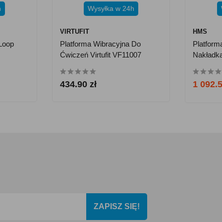
h
Wysyłka w 24h
VIRTUFIT
HMS
Loop
Platforma Wibracyjna Do
Platform
Ćwiczeń Virtufit VF11007
Nakładk
Silniki
434.90 zł
1 092.5
ZAPISZ SIĘ!