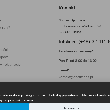
Kontakt
i
Global Sp. z o.o.
ul. Kazimierza Wielkiego 24
 raty?
32-300 Olkusz
y
Infolinia: (+48) 32 411 
ności
Telefony odbieramy:
kupów
Pon-Pt od 8:00 do 16:00
y, reklamacje
Email:
kontakt@abcfitness.pl
 celu realizacji usług zgodnie z
Polityką prywatności
. Możesz określić 
ąc w przycisk ustawień.
Ustawienia