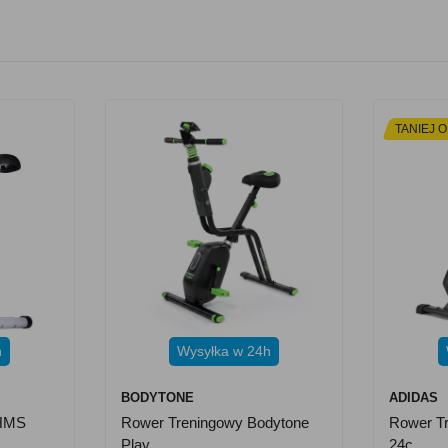
TANIEJ O
h
Wysyłka w 24h
BODYTONE
ADIDAS
 HMS
Rower Treningowy Bodytone
Rower Tr
Play
24c