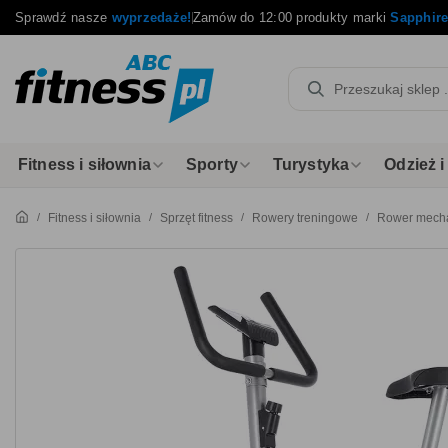
Sprawdź nasze
wyprzedaże!
Zamów do 12:00 produkty marki
Sapphir
Fitness i siłownia
Sporty
Turystyka
Odzież 
Fitness i siłownia
Sprzęt fitness
Rowery treningowe
Rower mecha