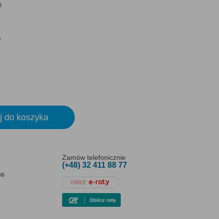
ł
y
j do koszyka
Zamów telefonicznie
(+48) 32 411 88 77
ss