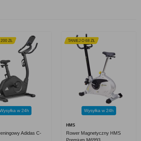
 200 ZŁ
TANIEJ O 68 ZŁ
Wysyłka w 24h
Wysyłka w 24h
HMS
eningowy Adidas C-
Rower Magnetyczny HMS
Premium M6993