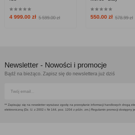
4 999.00 zł
550.00 zł
5 599.00 zł
578.99 zł
Newsletter -
Nowości i promocje
Bądź na bieżąco. Zapisz się do newslettera już dziś
** Zapisując się na newsletter wyrażasz zgodę na przesyłanie informacji handlowych drogą ele
elektroniczną (Dz. U. z 2002 r. Nr 144, poz. 1204 z późn. zm.) Regulamin promocji dostępny j