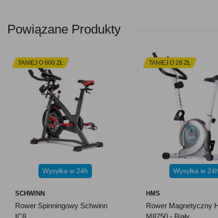
Powiązane Produkty
TANIEJ O 600 ZŁ
TANIEJ O 28 ZŁ
Wysyłka w 24h
Wysyłka w 24
SCHWINN
HMS
Rower Spinningowy Schwinn
Rower Magnetyczny
IC8
M8750 - Biały