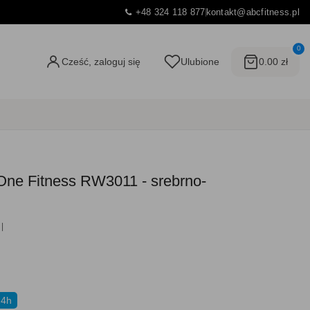
+48 324 118 877
kontakt@abcfitness.pl
0
Cześć, zaloguj się
Ulubione
0.00 zł
ne Fitness RW3011 - srebrno-
24h