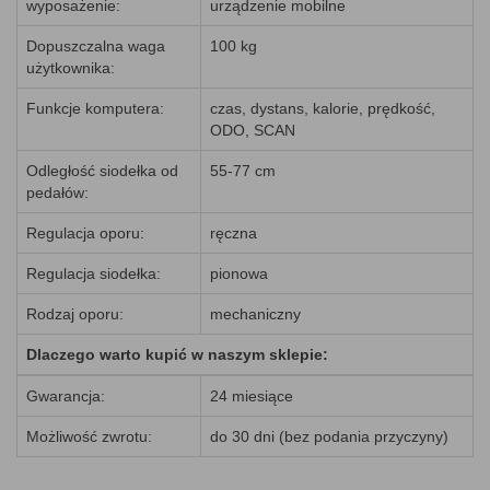
wyposażenie:
urządzenie mobilne
Dopuszczalna waga
100 kg
użytkownika:
Funkcje komputera:
czas, dystans, kalorie, prędkość,
ODO, SCAN
Odległość siodełka od
55-77 cm
pedałów:
Regulacja oporu:
ręczna
Regulacja siodełka:
pionowa
Rodzaj oporu:
mechaniczny
Dlaczego warto kupić w naszym sklepie:
Gwarancja:
24 miesiące
Możliwość zwrotu:
do 30 dni (bez podania przyczyny)