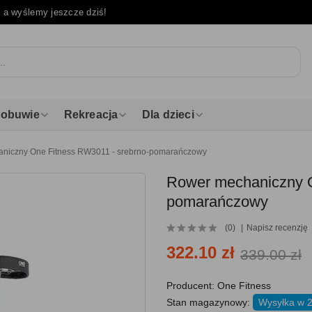
e
a wyślemy jeszcze dziś!
i obuwie
Rekreacja
Dla dzieci
niczny One Fitness RW3011 - srebrno-pomarańczowy
Rower mechaniczny O
pomarańczowy
(0)
Napisz recenzję
322.10 zł
339.00 zł
Producent:
One Fitness
Stan magazynowy:
Wysyłka w 