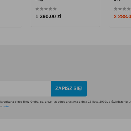
1 390.00 zł
2 288.0
ZAPISZ SIĘ!
ktroniczną przez firmę Global sp. z o.o., zgodnie z ustawą z dnia 18 lipca 2002r. o świadczeniu 
est
tutaj
.