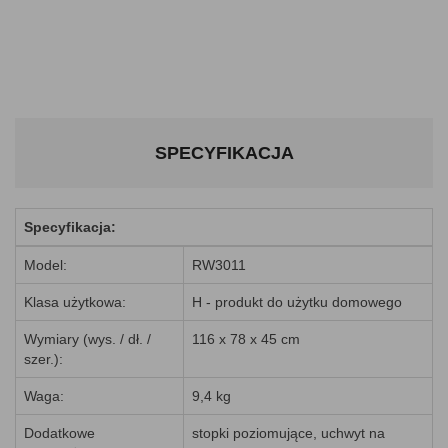
SPECYFIKACJA
Specyfikacja:
Model:
RW3011
Klasa użytkowa:
H - produkt do użytku domowego
Wymiary (wys. / dł. /
116 x 78 x 45 cm
szer.):
Waga:
9,4 kg
Dodatkowe
stopki poziomujące, uchwyt na