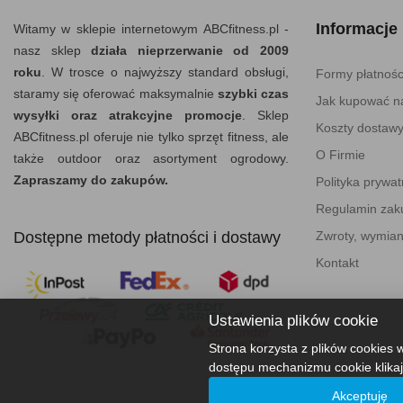
Informacje
Witamy w sklepie internetowym ABCfitness.pl -
nasz sklep
działa nieprzerwanie od 2009
roku
. W trosce o najwyższy standard obsługi,
Formy płatnośc
staramy się oferować maksymalnie
szybki czas
Jak kupować na
wysyłki oraz atrakcyjne promocje
. Sklep
Koszty dostaw
ABCfitness.pl oferuje nie tylko sprzęt fitness, ale
O Firmie
także outdoor oraz asortyment ogrodowy.
Zapraszamy do zakupów.
Polityka prywat
Regulamin za
Dostępne metody płatności i dostawy
Zwroty, wymian
Kontakt
Ustawienia plików cookie
Strona korzysta z plików cookies w
dostępu mechanizmu cookie klikaj
Akceptuję