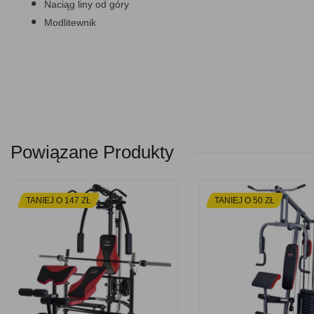
Naciąg liny od góry
Modlitewnik
Powiązane Produkty
TANIEJ O 147 ZŁ
TANIEJ O 50 ZŁ