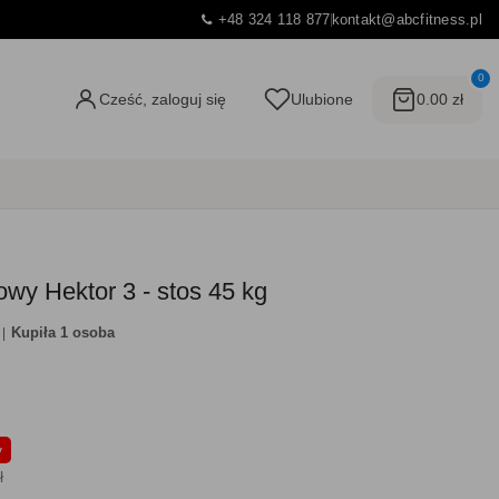
+48 324 118 877
kontakt@abcfitness.pl
0
Cześć, zaloguj się
Ulubione
0.00 zł
owy Hektor 3 - stos 45 kg
Kupiła 1 osoba
y
ł