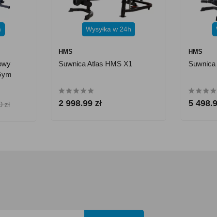
h
Wysyłka w 24h
HMS
HMS
owy
Suwnica Atlas HMS X1
Suwnica
 Gym
2 998.99 zł
5 498.9
0 zł