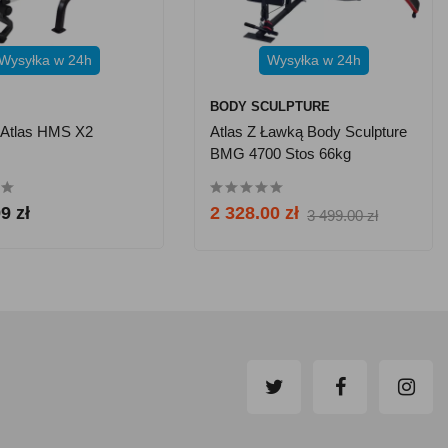
Wysyłka w 24h
Wysyłka w 24h
BODY SCULPTURE
 Atlas HMS X2
Atlas Z Ławką Body Sculpture
BMG 4700 Stos 66kg
9 zł
2 328.00 zł
3 499.00 zł