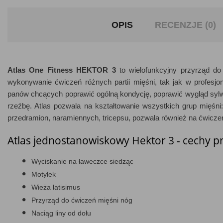
OPIS
RECENZJE (0)
Atlas One Fitness HEKTOR 3
to wielofunkcyjny przyrząd d
wykonywanie ćwiczeń różnych partii mięśni, tak jak w profesjona
panów chcących poprawić ogólną kondycję, poprawić wygląd sylw
rzeźbę. Atlas pozwala na kształtowanie wszystkich grup mięśni:
przedramion, naramiennych, tricepsu, pozwala również na ćwiczen
Atlas jednostanowiskowy Hektor 3 - cechy p
Wyciskanie na ławeczce siedząc
Motylek
Wieża latisimus
Przyrząd do ćwiczeń mięśni nóg
Naciąg liny od dołu