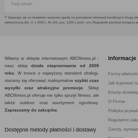
** Zapisując się na newsletter wyrażasz zgodę na przesyłanie informacji handlowych drogą ele
elektroniczną (Dz. U. z 2002 r. Nr 144, poz. 1204 z późn. zm.) Regulamin promocji dostępny j
Informacje
Witamy w sklepie internetowym ABCfitness.pl -
nasz sklep
działa nieprzerwanie od 2009
roku
. W trosce o najwyższy standard obsługi,
Formy płatnośc
staramy się oferować maksymalnie
szybki czas
Jak kupować na
wysyłki oraz atrakcyjne promocje
. Sklep
Koszty dostaw
ABCfitness.pl oferuje nie tylko sprzęt fitness, ale
O Firmie
także outdoor oraz asortyment ogrodowy.
Zapraszamy do zakupów.
Polityka prywat
Regulamin za
Dostępne metody płatności i dostawy
Zwroty, wymian