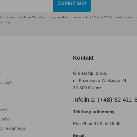
ZAPISZ SIĘ!
ktroniczną przez firmę Global sp. z o.o., zgodnie z ustawą z dnia 18 lipca 2002r. o świadczeniu 
est
tutaj
.
Kontakt
i
Global Sp. z o.o.
ul. Kazimierza Wielkiego 24
 raty?
32-300 Olkusz
y
Infolinia: (+48) 32 411 
ności
Telefony odbieramy:
kupów
Pon-Pt od 8:00 do 16:00
y, reklamacje
Email: