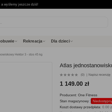
e
a wyślemy jeszcze dziś!
i obuwie
Rekreacja
Dla dzieci
nowiskowy Hektor 3 - stos 45 kg
Atlas jednostanowisk
(0)
Napisz recenzję
1 149.00 zł
Producent:
One Fitness
Stan magazynowy:
Niedostępn
Koszt dostawy przedpłata:
0.00 z