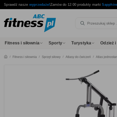
Sprawdź nasze
wyprzedaże!
Zamów do 12:00 produkty marki
Sapphir
Fitness i siłownia
Sporty
Turystyka
Odzież 
Fitness i siłownia
Sprzęt siłowy
Atlasy do ćwiczeń
Atlas jednosta