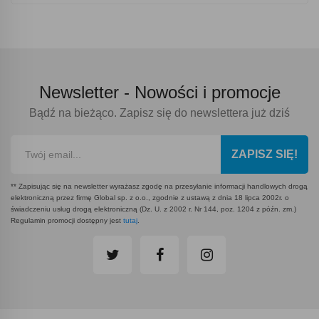
Newsletter -
Nowości i promocje
Bądź na bieżąco. Zapisz się do newslettera już dziś
ZAPISZ SIĘ!
** Zapisując się na newsletter wyrażasz zgodę na przesyłanie informacji handlowych drogą
elektroniczną przez firmę Global sp. z o.o., zgodnie z ustawą z dnia 18 lipca 2002r. o
świadczeniu usług drogą elektroniczną (Dz. U. z 2002 r. Nr 144, poz. 1204 z późn. zm.)
Regulamin promocji dostępny jest
tutaj
.