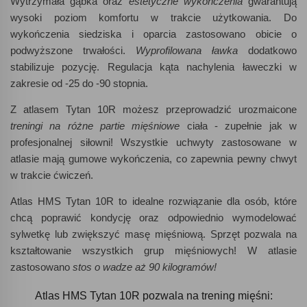
Wytrzymała gąbka oraz
estetyczne wykończenia
gwarantują
wysoki poziom komfortu w trakcie użytkowania. Do
wykończenia siedziska i oparcia zastosowano obicie o
podwyższone trwałości.
Wyprofilowana ławka
dodatkowo
stabilizuje pozycję. Regulacja kąta nachylenia ławeczki w
zakresie od -25 do -90 stopnia.
Z atlasem Tytan 10R możesz przeprowadzić urozmaicone
treningi na różne partie mięśniowe
ciała - zupełnie jak w
profesjonalnej siłowni! Wszystkie uchwyty zastosowane w
atlasie mają gumowe wykończenia, co zapewnia pewny chwyt
w trakcie ćwiczeń.
Atlas HMS Tytan 10R to idealne rozwiązanie dla osób, które
chcą poprawić kondycję oraz odpowiednio wymodelować
sylwetkę lub zwiększyć masę mięśniową. Sprzęt pozwala na
kształtowanie wszystkich grup mięśniowych! W atlasie
zastosowano
stos o wadze aż 90 kilogramów!
Atlas HMS Tytan 10R pozwala na trening mięśni: