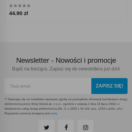
44.90 zł
Newsletter -
Nowości i promocje
Bądź na bieżąco. Zapisz się do newslettera już dziś
ZAPISZ SIĘ!
** Zapisując się na newsletter wyrażasz zgodę na przesyłanie informacji handlowych drogą
elektroniczną przez firmę Global sp. z o.o., zgodnie z ustawą z dnia 18 lipca 2002r. o
świadczeniu usług drogą elektroniczną (Dz. U. z 2002 r. Nr 144, poz. 1204 z późn. zm.)
Regulamin promocji dostępny jest
tutaj
.