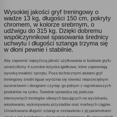
Wysokiej jakości gryf treningowy o
wadze 13 kg, długości 150 cm, pokryty
chromem, w kolorze srebrnym, o
udźwigu do 315 kg. Dzięki dobremu
współczynnikowi spasowania średnicy
uchwytu i długości sztanga trzyma się
w dłoni pewnie i stabilnie.
Aby zapewnić najwyższą jakość użytkowania w budowie gryfu
umieściliśmy 4 szerokie łożyska igiełkowe, które zapewniają
wysoką trwałość sprzętu. Poza technicznymi atutami gryf
treningowy średni tiguar wyróżnia się również nieprzeciętnym
wzornictwem i designem czyniąc go jednym z najciekawszych
produktów na rynku. Świetnie sprawdza się podczas
intensywnych treningów siłowych bazujących na wyciskaniu,
wiosłowaniu, wykonywaniu przysiadów oraz martwych ciągów.
Umiarkowana długość sztangi w zestawieniu z jej parametrami
czyni z niej komfortowe akcesorium treningowe dla niewysokich