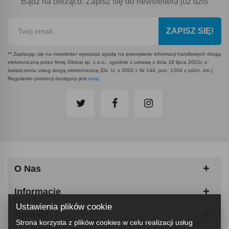
Bądź na bieżąco. Zapisz się do newslettera już dziś
ZAPISZ SIĘ!
** Zapisując się na newsletter wyrażasz zgodę na przesyłanie informacji handlowych drogą
elektroniczną przez firmę Global sp. z o.o., zgodnie z ustawą z dnia 18 lipca 2002r. o
świadczeniu usług drogą elektroniczną (Dz. U. z 2002 r. Nr 144, poz. 1204 z późn. zm.)
Regulamin promocji dostępny jest
tutaj
.
O Nas
Informacje
Ustawienia plików cookie
Kontakt
Strona korzysta z plików cookies w celu realizacji usług