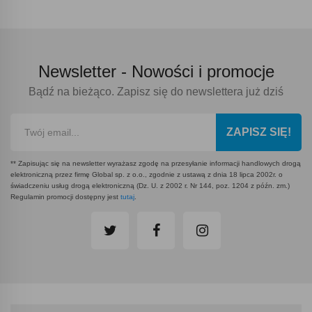
Newsletter -
Nowości i promocje
Bądź na bieżąco. Zapisz się do newslettera już dziś
ZAPISZ SIĘ!
** Zapisując się na newsletter wyrażasz zgodę na przesyłanie informacji handlowych drogą
elektroniczną przez firmę Global sp. z o.o., zgodnie z ustawą z dnia 18 lipca 2002r. o
świadczeniu usług drogą elektroniczną (Dz. U. z 2002 r. Nr 144, poz. 1204 z późn. zm.)
Regulamin promocji dostępny jest
tutaj
.