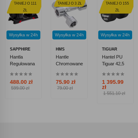
TANIEJ O 111
TANIEJ O 3 ZŁ
TANIEJ O 155
ZŁ
ZŁ
Wysyłka w 24h
Wysyłka w 24h
Wysyłka w 24h
SAPPHIRE
HMS
TIGUAR
Hantla
Hantle
Hantel PU
Regulowana
Chromowane
Tiguar 42,5
2w1
HMS CHD02
Kg
Kettlebell
2 X 2 Kg
488.00 zł
75.90 zł
1 395.99
Sapphire
zł
599.00 zł
79.00 zł
SG-3011 2-
1 551.10 zł
24 Kg