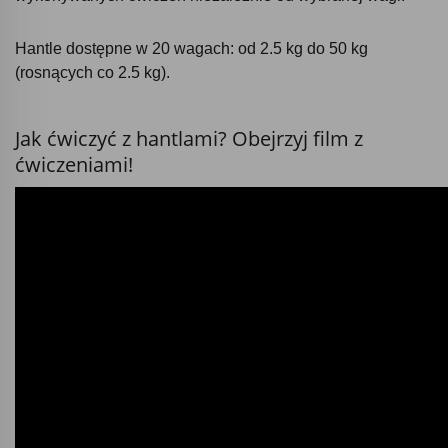
Hantle dostępne w 20 wagach: od 2.5 kg do 50 kg
(rosnących co 2.5 kg).
Jak ćwiczyć z hantlami? Obejrzyj film z
ćwiczeniami!