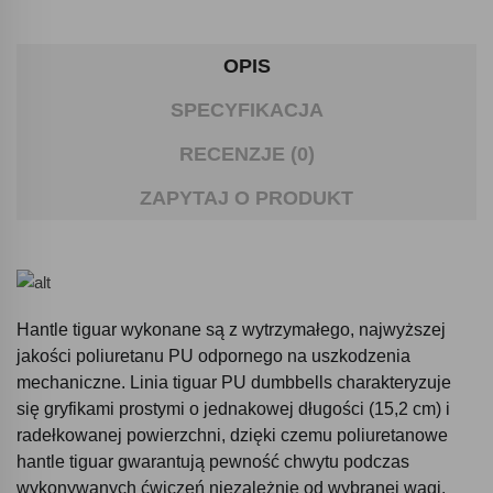
OPIS
SPECYFIKACJA
RECENZJE (0)
ZAPYTAJ O PRODUKT
Hantle tiguar wykonane są z wytrzymałego, najwyższej
jakości poliuretanu PU odpornego na uszkodzenia
mechaniczne. Linia tiguar PU dumbbells charakteryzuje
się gryfikami prostymi o jednakowej długości (15,2 cm) i
radełkowanej powierzchni, dzięki czemu poliuretanowe
hantle tiguar gwarantują pewność chwytu podczas
wykonywanych ćwiczeń niezależnie od wybranej wagi.