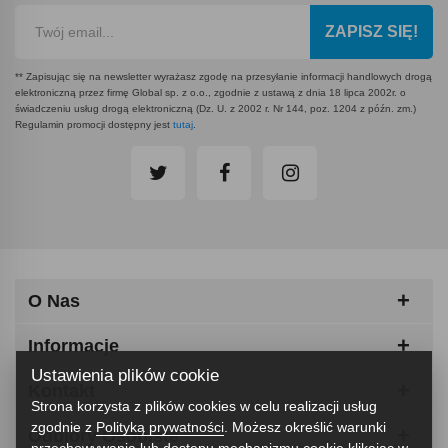
ZAPISZ SIĘ!
** Zapisując się na newsletter wyrażasz zgodę na przesyłanie informacji handlowych drogą
elektroniczną przez firmę Global sp. z o.o., zgodnie z ustawą z dnia 18 lipca 2002r. o
świadczeniu usług drogą elektroniczną (Dz. U. z 2002 r. Nr 144, poz. 1204 z późn. zm.)
Regulamin promocji dostępny jest
tutaj
.
O Nas
Informacje
Ustawienia plików cookie
Kontakt
Strona korzysta z plików cookies w celu realizacji usług
zgodnie z
Polityką prywatności
. Możesz określić warunki
Odbiory Osobiste
przechowywania lub dostępu mechanizmu cookie klikając w