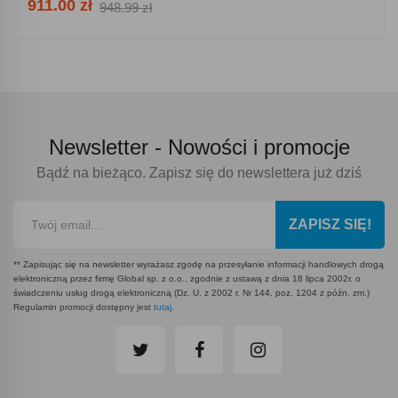
911.00 zł
948.99 zł
Newsletter -
Nowości i promocje
Bądź na bieżąco. Zapisz się do newslettera już dziś
ZAPISZ SIĘ!
** Zapisując się na newsletter wyrażasz zgodę na przesyłanie informacji handlowych drogą
elektroniczną przez firmę Global sp. z o.o., zgodnie z ustawą z dnia 18 lipca 2002r. o
świadczeniu usług drogą elektroniczną (Dz. U. z 2002 r. Nr 144, poz. 1204 z późn. zm.)
Regulamin promocji dostępny jest
tutaj
.