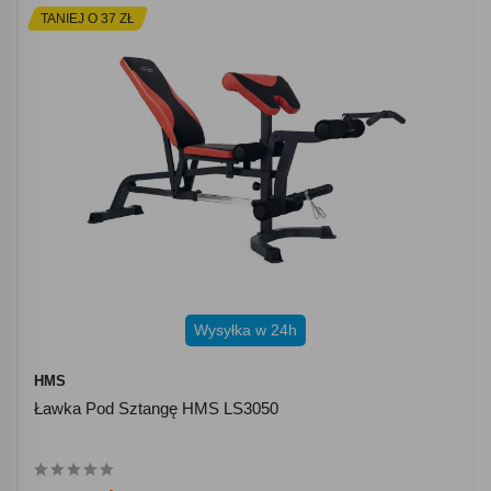
TANIEJ O 37 ZŁ
Wysyłka w 24h
HMS
Ławka Pod Sztangę HMS LS3050