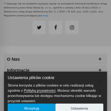
** Zapisując się na newsletter wyrażasz zgodę na przesyłanie informacji handlowych drogą
elektroniczną przez firmę Global sp. z o.o., zgodnie z ustawą z dnia 18 lipca 2002r. o
świadczeniu usług drogą elektroniczną (Dz. U. z 2002 r. Nr 144, poz. 1204 z późn. zm.)
Regulamin promocji dostępny jest
tutaj
.
O Nas
Informacje
Ustawienia plików cookie
Kontakt
Strona korzysta z plików cookies w celu realizacji usług
zgodnie z
Polityką prywatności
. Możesz określić warunki
Odbiory Osobiste
przechowywania lub dostępu mechanizmu cookie klikając w
przycisk ustawień.
Akceptuję
Ustawienia