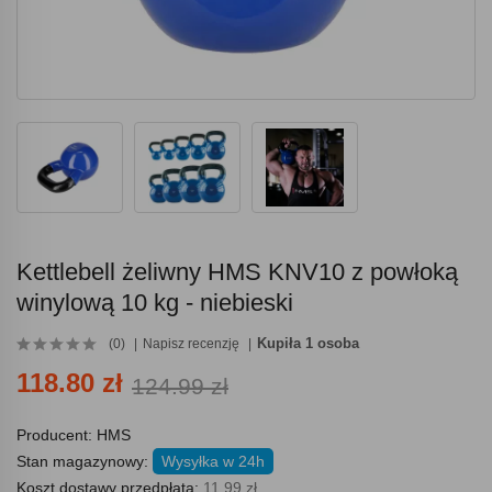
Kettlebell żeliwny HMS KNV10 z powłoką
winylową 10 kg - niebieski
Kupiła 1 osoba
(0)
Napisz recenzję
118.80 zł
124.99 zł
Producent:
HMS
Stan magazynowy:
Wysyłka w 24h
Koszt dostawy przedpłata:
11.99 zł