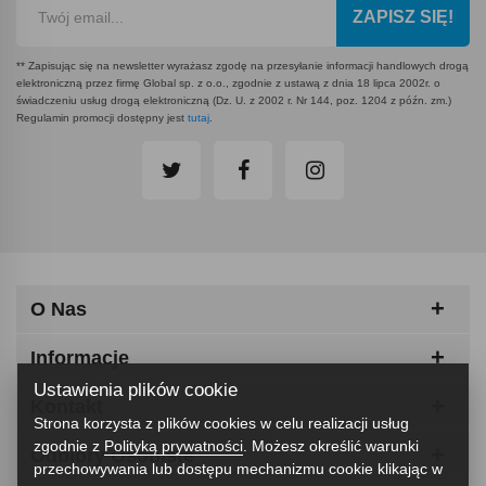
ZAPISZ SIĘ!
** Zapisując się na newsletter wyrażasz zgodę na przesyłanie informacji handlowych drogą
elektroniczną przez firmę Global sp. z o.o., zgodnie z ustawą z dnia 18 lipca 2002r. o
świadczeniu usług drogą elektroniczną (Dz. U. z 2002 r. Nr 144, poz. 1204 z późn. zm.)
Regulamin promocji dostępny jest
tutaj
.
O Nas
Informacje
Ustawienia plików cookie
Kontakt
Strona korzysta z plików cookies w celu realizacji usług
zgodnie z
Polityką prywatności
. Możesz określić warunki
Odbiory Osobiste
przechowywania lub dostępu mechanizmu cookie klikając w