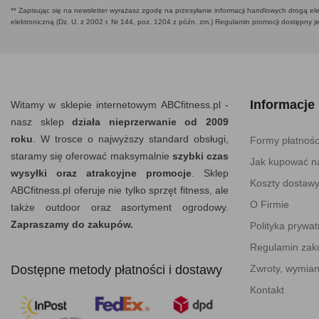
** Zapisując się na newsletter wyrażasz zgodę na przesyłanie informacji handlowych drogą ele
elektroniczną (Dz. U. z 2002 r. Nr 144, poz. 1204 z późn. zm.) Regulamin promocji dostępny j
Informacje
Witamy w sklepie internetowym ABCfitness.pl -
nasz sklep
działa nieprzerwanie od 2009
roku
. W trosce o najwyższy standard obsługi,
Formy płatnośc
staramy się oferować maksymalnie
szybki czas
Jak kupować na
wysyłki oraz atrakcyjne promocje
. Sklep
Koszty dostaw
ABCfitness.pl oferuje nie tylko sprzęt fitness, ale
O Firmie
także outdoor oraz asortyment ogrodowy.
Zapraszamy do zakupów.
Polityka prywat
Regulamin za
Dostępne metody płatności i dostawy
Zwroty, wymian
Kontakt