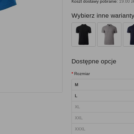
Koszt dostawy pobranie:
19.00 zł
Wybierz inne wariant
Dostępne opcje
Rozmiar
M
L
XL
XXL
XXXL