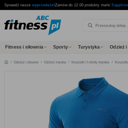
Sprawdź nasze
wyprzedaże!
Zamów do 12:00 produkty marki
Sapphir
Fitness i siłownia
Sporty
Turystyka
Odzież 
Odzież i obuwie
Odzież męska
Koszulki i t-shirty męskie
Koszulk