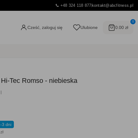
+48 324 118 877
kontakt@abcfitness.pl
0
Cześć, zaloguj się
Ulubione
0.00 zł
 Hi-Tec Romso - niebieska
-3 dni
zł