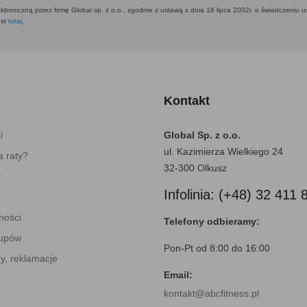
ktroniczną przez firmę Global sp. z o.o., zgodnie z ustawą z dnia 18 lipca 2002r. o świadczeniu 
est
tutaj
.
Kontakt
i
Global Sp. z o.o.
ul. Kazimierza Wielkiego 24
 raty?
32-300 Olkusz
y
Infolinia: (+48) 32 411 
ności
Telefony odbieramy:
kupów
Pon-Pt od 8:00 do 16:00
y, reklamacje
Email:
kontakt@abcfitness.pl