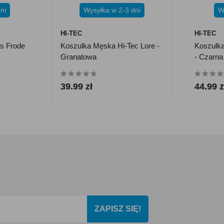
ni
Wysyłka w 2-3 dni
W
HI-TEC
HI-TEC
s Frode
Koszulka Męska Hi-Tec Lore -
Koszulk
Granatowa
- Czarna
39.99 zł
44.99 z
ZAPISZ SIĘ!