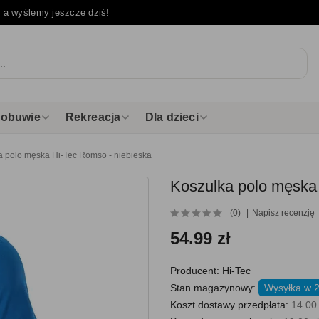
e
a wyślemy jeszcze dziś!
i obuwie
Rekreacja
Dla dzieci
a polo męska Hi-Tec Romso - niebieska
Koszulka polo męska
(0)
Napisz recenzję
54.99 zł
Producent:
Hi-Tec
Stan magazynowy:
Wysyłka w 2
Koszt dostawy przedpłata:
14.00 