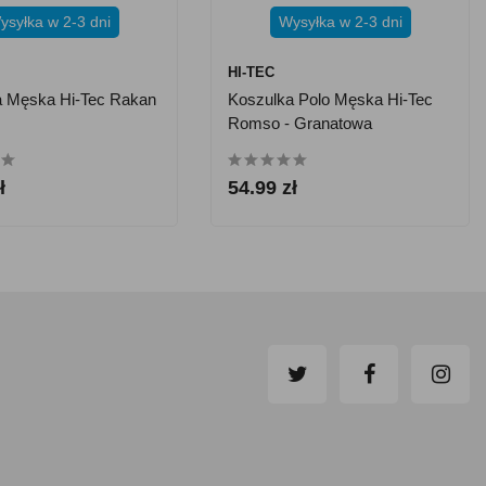
ysyłka w 2-3 dni
Wysyłka w 2-3 dni
HI-TEC
a Męska Hi-Tec Rakan
Koszulka Polo Męska Hi-Tec
Romso - Granatowa
ł
54.99 zł