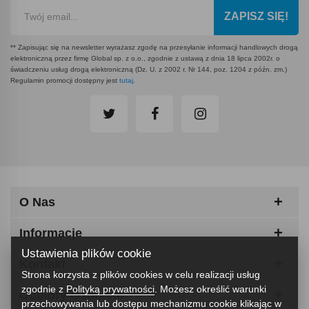
ZAPISZ SIĘ!
** Zapisując się na newsletter wyrażasz zgodę na przesyłanie informacji handlowych drogą
elektroniczną przez firmę Global sp. z o.o., zgodnie z ustawą z dnia 18 lipca 2002r. o
świadczeniu usług drogą elektroniczną (Dz. U. z 2002 r. Nr 144, poz. 1204 z późn. zm.)
Regulamin promocji dostępny jest
tutaj
.
O Nas
Informacje
Ustawienia plików cookie
Kontakt
Strona korzysta z plików cookies w celu realizacji usług
zgodnie z
Polityką prywatności
. Możesz określić warunki
Odbiory Osobiste
przechowywania lub dostępu mechanizmu cookie klikając w