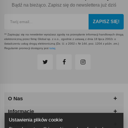
Bądź na bieżąco. Zapisz się do newslettera już dziś
ZAPISZ SIĘ!
** Zapisując się na newsletter wyrażasz zgodę na przesyłanie informacji handlowych drogą
elektroniczną przez firmę Global sp. z o.o., zgodnie z ustawą z dnia 18 lipca 2002r. o
świadczeniu usług drogą elektroniczną (Dz. U. z 2002 r. Nr 144, poz. 1204 z późn. zm.)
Regulamin promocji dostępny jest
tutaj
.
O Nas
Informacje
Ustawienia plików cookie
Kontakt