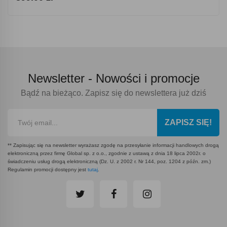
Newsletter -
Nowości i promocje
Bądź na bieżąco. Zapisz się do newslettera już dziś
ZAPISZ SIĘ!
** Zapisując się na newsletter wyrażasz zgodę na przesyłanie informacji handlowych drogą
elektroniczną przez firmę Global sp. z o.o., zgodnie z ustawą z dnia 18 lipca 2002r. o
świadczeniu usług drogą elektroniczną (Dz. U. z 2002 r. Nr 144, poz. 1204 z późn. zm.)
Regulamin promocji dostępny jest
tutaj
.