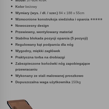
Model
ST-604 RIVA
Kolor
beżowy
Wymiary (wys. / dł. / szer.)
84 x 188 x 55cm
Wzmocnione konstrukcja siedziska i oparcia ⭐⭐⭐⭐⭐
Nowoczesny design
Przewiewny, wentylowany materiał
Stabilna blokada pozycji oparcia (5 pozycji)
Regulowany kąt podparcia dla nóg
Wygodny, miękki zagłówek
Praktyczna torba na drobiazgi
Zabezpieczone końcówki nóg zapobiegające
przewracaniu
Wykonany ze stali malowanej proszkowo
Dopuszczalna waga użytkownika
150kg