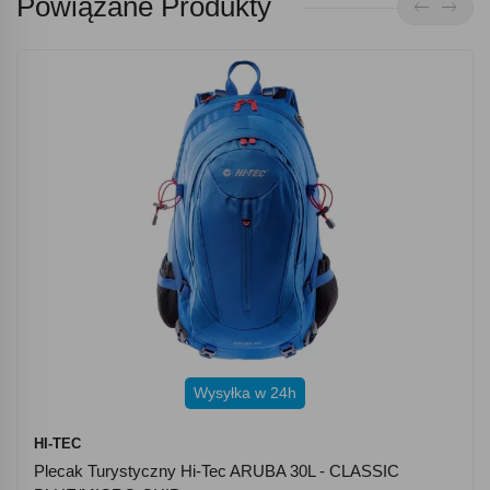
Powiązane Produkty
Wysyłka w 24h
HI-TEC
Plecak Turystyczny Hi-Tec ARUBA 30L - CLASSIC