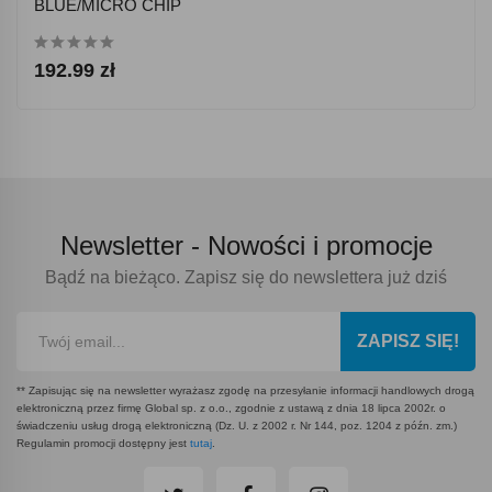
BLUE/MICRO CHIP
192.99 zł
Newsletter -
Nowości i promocje
Bądź na bieżąco. Zapisz się do newslettera już dziś
ZAPISZ SIĘ!
** Zapisując się na newsletter wyrażasz zgodę na przesyłanie informacji handlowych drogą
elektroniczną przez firmę Global sp. z o.o., zgodnie z ustawą z dnia 18 lipca 2002r. o
świadczeniu usług drogą elektroniczną (Dz. U. z 2002 r. Nr 144, poz. 1204 z późn. zm.)
Regulamin promocji dostępny jest
tutaj
.