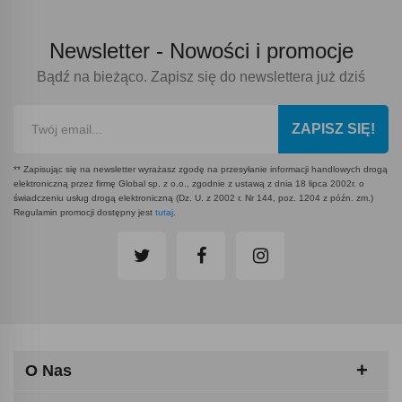
Newsletter -
Nowości i promocje
Bądź na bieżąco. Zapisz się do newslettera już dziś
ZAPISZ SIĘ!
** Zapisując się na newsletter wyrażasz zgodę na przesyłanie informacji handlowych drogą
elektroniczną przez firmę Global sp. z o.o., zgodnie z ustawą z dnia 18 lipca 2002r. o
świadczeniu usług drogą elektroniczną (Dz. U. z 2002 r. Nr 144, poz. 1204 z późn. zm.)
Regulamin promocji dostępny jest
tutaj
.
O Nas