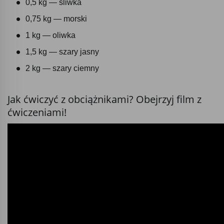
0,5 kg — śliwka
0,75 kg — morski
1 kg — oliwka
1,5 kg — szary jasny
2 kg — szary ciemny
Jak ćwiczyć z obciążnikami? Obejrzyj film z
ćwiczeniami!