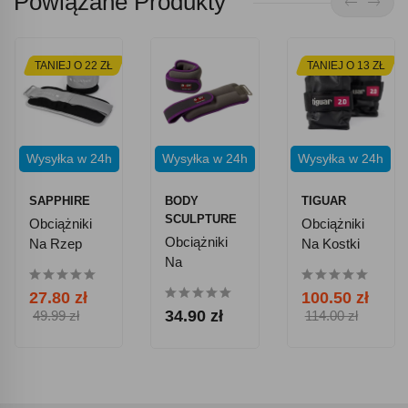
Powiązane Produkty
TANIEJ O 22 ZŁ
TANIEJ O 13 ZŁ
Wysyłka w 24h
Wysyłka w 24h
Wysyłka w 24h
SAPPHIRE
BODY
TIGUAR
SCULPTURE
Obciążniki
Obciążniki
Obciążniki
Na Rzep
Na Kostki
Na
Sapphire
Tiguar 2x 2
Nadgarstki I
SG-080 2 X
Kg
27.80 zł
100.50 zł
Kostki
1 Kg
34.90 zł
49.99 zł
114.00 zł
2x0,45 Kg
Body
Sculpture BB
2700U