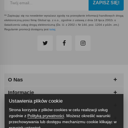
ZAPISZ SIĘ!
** Zapisując się na newsletter wyrażasz zgodę na przesyłanie informacji handlowych drogą
elektroniczną przez firmę Global sp. z o.o., zgodnie z ustawą z dnia 18 lipca 2002r. o
świadczeniu usług drogą elektroniczną (Dz. U. z 2002 r. Nr 144, poz. 1204 z późn. zm.)
Regulamin promocji dostępny jest
tutaj
.
O Nas
Informacje
Ustawienia plików cookie
Kontakt
Strona korzysta z plików cookies w celu realizacji usług
zgodnie z
Polityką prywatności
. Możesz określić warunki
Odbiory Osobiste
przechowywania lub dostępu mechanizmu cookie klikając w
przycisk ustawień.