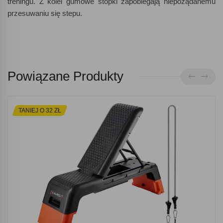
treningu. Z kolei gumowe stopki zapobiegają niepożądanemu
przesuwaniu się stepu.
Powiązane Produkty
TANIEJ O 32 ZŁ