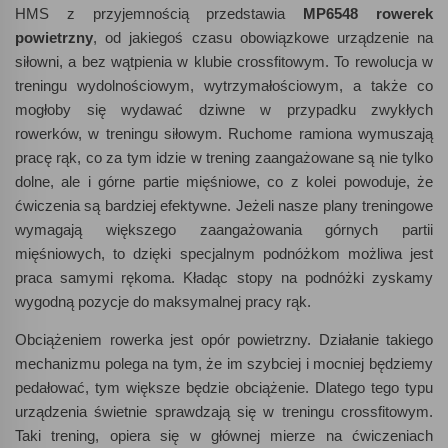
HMS z przyjemnością przedstawia
MP6548 rowerek
powietrzny
, od jakiegoś czasu obowiązkowe urządzenie na
siłowni, a bez wątpienia w klubie crossfitowym. To rewolucja w
treningu wydolnościowym, wytrzymałościowym, a także co
mogłoby się wydawać dziwne w przypadku zwykłych
rowerków, w treningu siłowym. Ruchome ramiona wymuszają
pracę rąk, co za tym idzie w trening zaangażowane są nie tylko
dolne, ale i górne partie mięśniowe, co z kolei powoduje, że
ćwiczenia są bardziej efektywne. Jeżeli nasze plany treningowe
wymagają większego zaangażowania górnych partii
mięśniowych, to dzięki specjalnym podnóżkom możliwa jest
praca samymi rękoma. Kładąc stopy na podnóżki zyskamy
wygodną pozycje do maksymalnej pracy rąk.
Obciążeniem rowerka jest opór powietrzny. Działanie takiego
mechanizmu polega na tym, że im szybciej i mocniej będziemy
pedałować, tym większe będzie obciążenie. Dlatego tego typu
urządzenia świetnie sprawdzają się w treningu crossfitowym.
Taki trening, opiera się w głównej mierze na ćwiczeniach