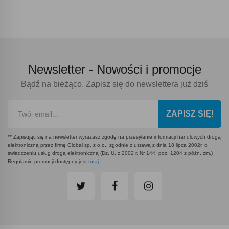
Newsletter -
Nowości i promocje
Bądź na bieżąco. Zapisz się do newslettera już dziś
ZAPISZ SIĘ!
** Zapisując się na newsletter wyrażasz zgodę na przesyłanie informacji handlowych drogą
elektroniczną przez firmę Global sp. z o.o., zgodnie z ustawą z dnia 18 lipca 2002r. o
świadczeniu usług drogą elektroniczną (Dz. U. z 2002 r. Nr 144, poz. 1204 z późn. zm.)
Regulamin promocji dostępny jest
tutaj
.