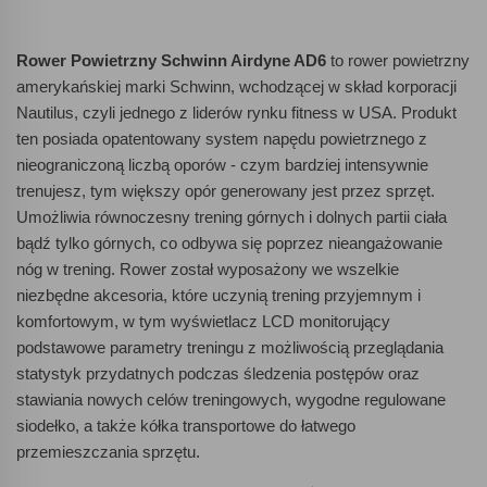
Rower Powietrzny Schwinn Airdyne AD6
to rower powietrzny
amerykańskiej marki Schwinn, wchodzącej w skład korporacji
Nautilus, czyli jednego z liderów rynku fitness w USA. Produkt
ten posiada opatentowany system napędu powietrznego z
nieograniczoną liczbą oporów - czym bardziej intensywnie
trenujesz, tym większy opór generowany jest przez sprzęt.
Umożliwia równoczesny trening górnych i dolnych partii ciała
bądź tylko górnych, co odbywa się poprzez nieangażowanie
nóg w trening. Rower został wyposażony we wszelkie
niezbędne akcesoria, które uczynią trening przyjemnym i
komfortowym, w tym wyświetlacz LCD monitorujący
podstawowe parametry treningu z możliwością przeglądania
statystyk przydatnych podczas śledzenia postępów oraz
stawiania nowych celów treningowych, wygodne regulowane
siodełko, a także kółka transportowe do łatwego
przemieszczania sprzętu.