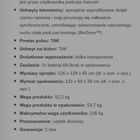
jest przez użytkownika podczas ćwiczeń
Uchwyty kierownicy:
specjalnie wyprofilowane dzięki
czemu ramiona i nogi poruszają się całkowicie
synchronicznie, umożliwiając odwzorowanie naturalnego
ruchu ciała podczas treningu (BioDyne™)
Pomiar pulsu: TAK
Uchwyt na bidon:
TAK
Dodatkowe wyposażenie:
kółka transportowe
Zasilanie:
2x bateria AA (brak w opakowaniu)
Wymiary sprzętu:
126 x 129 x 65 cm (dł. x szer. x wys.)
Wymiar opakowania:
122 x 69 x 38 cm (dł. x szer. x
wys.)
Waga produktu:
52,2 kg
Waga produktu w opakowaniu:
53,7 kg
Maksymalna waga użytkownika:
136 kg
Przeznaczenie:
użytek domowy
Gwarancja:
2 lata