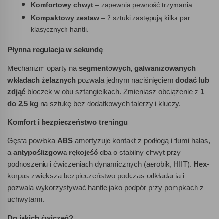
Komfortowy chwyt
– zapewnia pewność trzymania.
Kompaktowy zestaw
– 2 sztuki zastępują kilka par
klasycznych hantli.
Płynna regulacja w sekundę
Mechanizm oparty na
segmentowych, galwanizowanych
wkładach żelaznych
pozwala jednym naciśnięciem
dodać lub
zdjąć
bloczek w obu sztangielkach. Zmieniasz obciążenie z
1
do 2,5 kg
na sztukę bez dodatkowych talerzy i kluczy.
Komfort i bezpieczeństwo treningu
Gęsta powłoka
ABS
amortyzuje kontakt z podłogą i tłumi hałas,
a
antypoślizgowa rękojeść
dba o stabilny chwyt przy
podnoszeniu i ćwiczeniach dynamicznych (aerobik, HIIT).
Hex
-
korpus zwiększa bezpieczeństwo podczas odkładania i
pozwala wykorzystywać hantle jako podpór przy pompkach z
uchwytami.
Do jakich ćwiczeń?