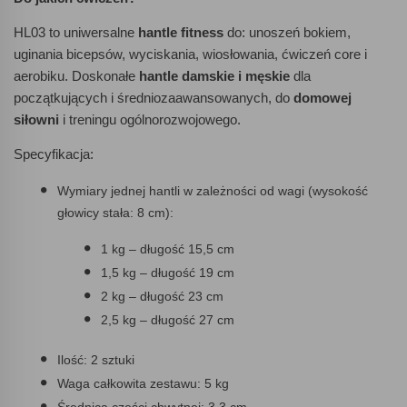
HL03 to uniwersalne
hantle fitness
do: unoszeń bokiem,
uginania bicepsów, wyciskania, wiosłowania, ćwiczeń core i
aerobiku. Doskonałe
hantle damskie i męskie
dla
początkujących i średniozaawansowanych, do
domowej
siłowni
i treningu ogólnorozwojowego.
Specyfikacja:
Wymiary jednej hantli w zależności od wagi (wysokość
głowicy stała: 8 cm):
1 kg – długość 15,5 cm
1,5 kg – długość 19 cm
2 kg – długość 23 cm
2,5 kg – długość 27 cm
Ilość: 2 sztuki
Waga całkowita zestawu: 5 kg