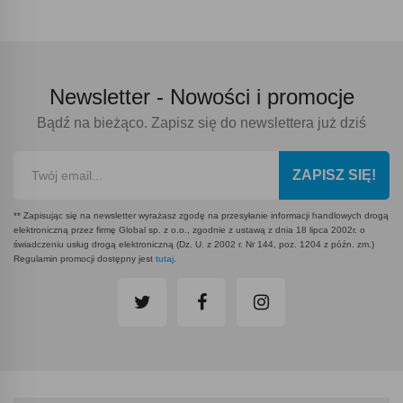
Newsletter -
Nowości i promocje
Bądź na bieżąco. Zapisz się do newslettera już dziś
ZAPISZ SIĘ!
** Zapisując się na newsletter wyrażasz zgodę na przesyłanie informacji handlowych drogą
elektroniczną przez firmę Global sp. z o.o., zgodnie z ustawą z dnia 18 lipca 2002r. o
świadczeniu usług drogą elektroniczną (Dz. U. z 2002 r. Nr 144, poz. 1204 z późn. zm.)
Regulamin promocji dostępny jest
tutaj
.