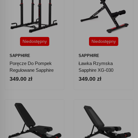
Niedostępny
Niedostępny
SAPPHIRE
SAPPHIRE
Poręcze Do Pompek
Ławka Rzymska
Regulowane Sapphire
Sapphire XG-030
XG-095
349.00 zł
349.00 zł