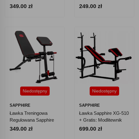
Asekuracją
349.00 zł
249.00 zł
Niedostępny
Niedostępny
SAPPHIRE
SAPPHIRE
Ławka Treningowa
Ławka Sapphire XG-510
Regulowana Sapphire
+ Gratis: Modlitewnik
XG-033 - Modlitewnik,
349.00 zł
699.00 zł
Ekspandery