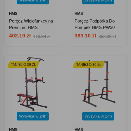
Wysyłka w 24h
Wysyłka w 24h
HMS
HMS
Poręcz Wielofunkcyjna
Poręcz Podpórka Do
Premium HMS
Pompek HMS PW30
PWL8306
PRO
402.10 zł
383.10 zł
418.99 zł
398.99 zł
TANIEJ O 39 ZŁ
TANIEJ O 30 ZŁ
Wysyłka w 24h
Wysyłka w 24h
HMS
HMS