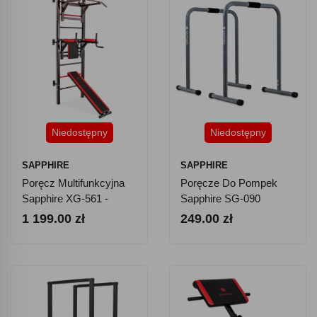
Niedostępny
Niedostępny
SAPPHIRE
SAPPHIRE
Poręcz Multifunkcyjna
Poręcze Do Pompek
Sapphire XG-561 -
Sapphire SG-090
Drabinka, Drążek,
1 199.00 zł
249.00 zł
Ławeczka