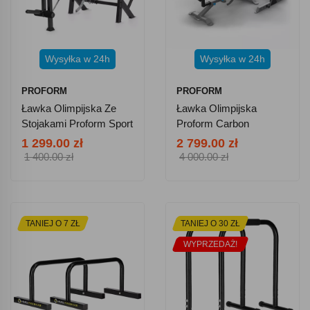
Wysyłka w 24h
Wysyłka w 24h
PROFORM
PROFORM
Ławka Olimpijska Ze
Ławka Olimpijska
Stojakami Proform Sport
Proform Carbon
XT
Strength
1 299.00 zł
2 799.00 zł
1 400.00 zł
4 000.00 zł
TANIEJ O 7 ZŁ
TANIEJ O 30 ZŁ
WYPRZEDAŻ!