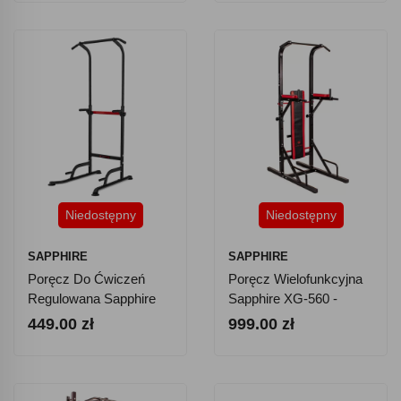
Niedostępny
Niedostępny
SAPPHIRE
SAPPHIRE
Poręcz Do Ćwiczeń
Poręcz Wielofunkcyjna
Regulowana Sapphire
Sapphire XG-560 -
XG-595
Drążek, Ławeczka
449.00 zł
999.00 zł