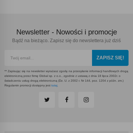
Newsletter -
Nowości i promocje
Bądź na bieżąco. Zapisz się do newslettera już dziś
ZAPISZ SIĘ!
** Zapisując się na newsletter wyrażasz zgodę na przesyłanie informacji handlowych drogą
elektroniczną przez firmę Global sp. z o.o., zgodnie z ustawą z dnia 18 lipca 2002r. o
świadczeniu usług drogą elektroniczną (Dz. U. z 2002 r. Nr 144, poz. 1204 z późn. zm.)
Regulamin promocji dostępny jest
tutaj
.