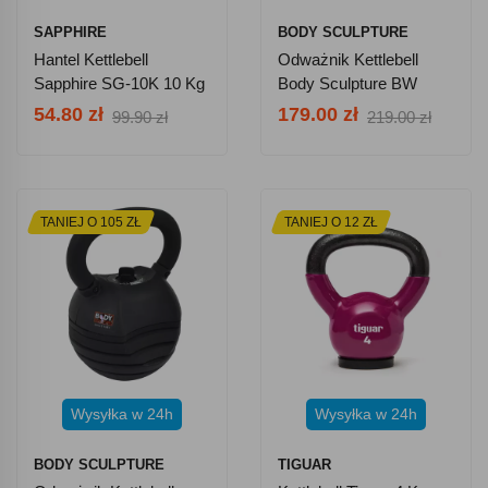
SAPPHIRE
BODY SCULPTURE
Hantel Kettlebell
Odważnik Kettlebell
Sapphire SG-10K 10 Kg
Body Sculpture BW
117EN 20kg
54.80 zł
179.00 zł
99.90 zł
219.00 zł
TANIEJ O 105 ZŁ
TANIEJ O 12 ZŁ
Wysyłka w 24h
Wysyłka w 24h
BODY SCULPTURE
TIGUAR