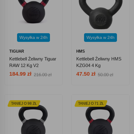
Wysyłka w 24h
Wysyłka w 24h
TIGUAR
HMS
Kettlebell Żeliwny Tiguar
Kettlebell Żeliwny HMS
RAW 12 Kg V2
KZG04 4 Kg
184.99 zł
47.50 zł
216.00 zł
50.00 zł
TANIEJ O 98 ZŁ
TANIEJ O 71 ZŁ