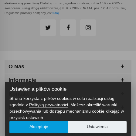
elektroniczną przez firmę Global sp. z o.o., zgodnie z ustawą z dnia 18 lipca 2002r. o
świadczeniu usług drogą elektroniczną (Dz. U. z 2002 r. Nr 144, poz. 1204 z późn. zm.)
Regulamin promocji dostępny jest
tutaj
.
O Nas
Informacje
Ustawienia plików cookie
Kontakt
Strona korzysta z plików cookies w celu realizacji usług
zgodnie z
Polityką prywatności
. Możesz określić warunki
Odbiory Osobiste
przechowywania lub dostępu mechanizmu cookie klikając w
przycisk ustawień.
Akceptuję
Ustawienia
ABCfitness - Siłownia I Sprzęt Fitness © 2026