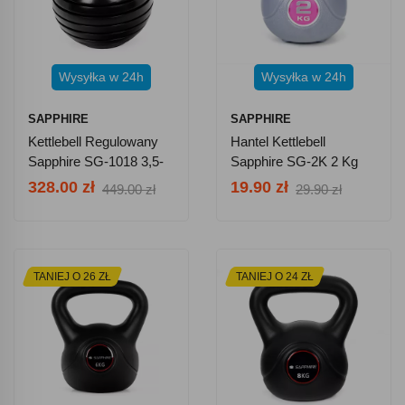
Wysyłka w 24h
Wysyłka w 24h
SAPPHIRE
SAPPHIRE
Kettlebell Regulowany
Hantel Kettlebell
Sapphire SG-1018 3,5-
Sapphire SG-2K 2 Kg
18 Kg
328.00 zł
19.90 zł
449.00 zł
29.90 zł
TANIEJ O 26 ZŁ
TANIEJ O 24 ZŁ