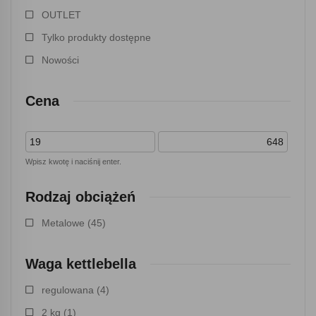
OUTLET
Tylko produkty dostępne
Nowości
Cena
Wpisz kwotę i naciśnij enter.
Rodzaj obciążeń
Metalowe
(45)
Waga kettlebella
regulowana
(4)
2 kg
(1)