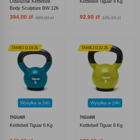
Odważnik Kettlebell
Kettlebell Tiguar 4 Kg
Body Sculpture BW 126
- Regulowany 4,5-13,5
394.00 zł
92.90 zł
499.00 zł
105.10 zł
Kg
TANIEJ O 19 ZŁ
TANIEJ O 22 ZŁ
Wysyłka w 24h
Wysyłka w 24h
TIGUAR
TIGUAR
Kettlebell Tiguar 6 Kg
Kettlebell Tiguar 8 Kg