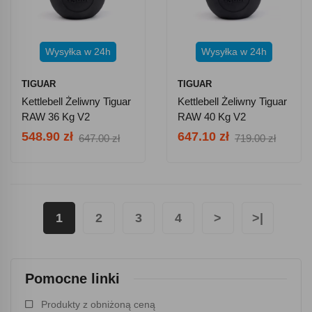
Wysyłka w 24h
Wysyłka w 24h
TIGUAR
TIGUAR
Kettlebell Żeliwny Tiguar
Kettlebell Żeliwny Tiguar
RAW 36 Kg V2
RAW 40 Kg V2
548.90 zł
647.10 zł
647.00 zł
719.00 zł
1
2
3
4
>
>|
Pomocne linki
Produkty z obniżoną ceną