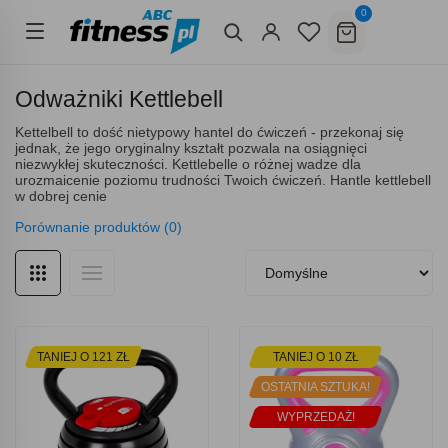
0
Odważniki Kettlebell
Kettelbell to dość nietypowy hantel do ćwiczeń - przekonaj się
jednak, że jego oryginalny kształt pozwala na osiągnięci
niezwykłej skuteczności. Kettlebelle o różnej wadze dla
urozmaicenie poziomu trudności Twoich ćwiczeń. Hantle kettlebell
w dobrej cenie
Porównanie produktów (0)
TANIEJ O 121 ZŁ
TANIEJ O 10 ZŁ
OSTATNIA SZTUKA!
WYPRZEDAŻ!