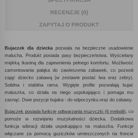
SPECYFIKACJA
RECENZJE (0)
ZAPYTAJ O PRODUKT
Bujaczek dla dziecka
pozwala na bezpieczne usadowienie
malucha. Produkt posiada pasy bezpieczeństwa. Wyścielany
miękką tkaniną dla zapewnienia pełnego komfortu. Możliwość
zamontowania pałąka do zawieszenia zabawek, co pozwoli
zająć dziecko zabawą (w zestawie postać lwa oraz zebry).
Solidna i stabilna rama. Wygięte profile pozwalają bujać
maluszka, co działa na niego uspokajająco i pomaga mu
zasnąć. Dwie pozycje bujaka - do odpoczynku oraz do zabawy.
Bujaczek posiada funkcję odtwarzania muzyczki (6 melodii)
, co
pomoże w rozwijaniu muzykalności dziecka. Dodatkowa
funkcja wibracji działa uspokajająco na maluszka. Funkcje
włączane za pomocą guziczków umieszczonych na froncie