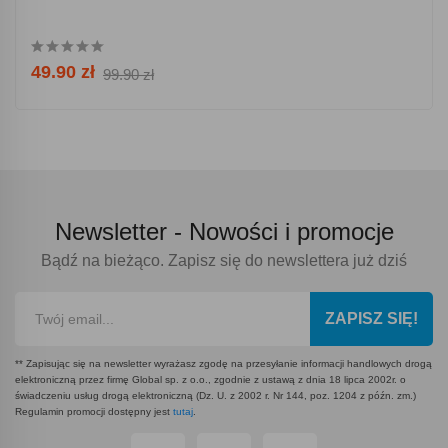
49.90 zł
99.90 zł
Newsletter -
Nowości i promocje
Bądź na bieżąco. Zapisz się do newslettera już dziś
ZAPISZ SIĘ!
** Zapisując się na newsletter wyrażasz zgodę na przesyłanie informacji handlowych drogą
elektroniczną przez firmę Global sp. z o.o., zgodnie z ustawą z dnia 18 lipca 2002r. o
świadczeniu usług drogą elektroniczną (Dz. U. z 2002 r. Nr 144, poz. 1204 z późn. zm.)
Regulamin promocji dostępny jest
tutaj
.