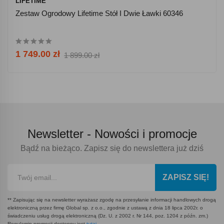
LIFETIME
Zestaw Ogrodowy Lifetime Stół I Dwie Ławki 60346
1 749.00 zł
1 899.00 zł
Newsletter -
Nowości i promocje
Bądź na bieżąco. Zapisz się do newslettera już dziś
ZAPISZ SIĘ!
** Zapisując się na newsletter wyrażasz zgodę na przesyłanie informacji handlowych drogą
elektroniczną przez firmę Global sp. z o.o., zgodnie z ustawą z dnia 18 lipca 2002r. o
świadczeniu usług drogą elektroniczną (Dz. U. z 2002 r. Nr 144, poz. 1204 z późn. zm.)
Regulamin promocji dostępny jest
tutaj
.