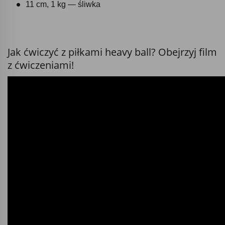
11 cm, 1 kg — śliwka
Jak ćwiczyć z piłkami heavy ball? Obejrzyj film
z ćwiczeniami!