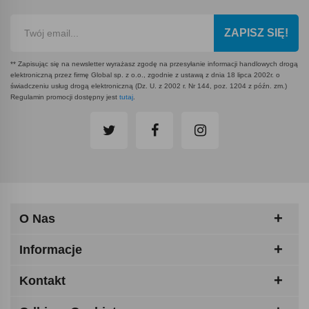
ZAPISZ SIĘ!
** Zapisując się na newsletter wyrażasz zgodę na przesyłanie informacji handlowych drogą
elektroniczną przez firmę Global sp. z o.o., zgodnie z ustawą z dnia 18 lipca 2002r. o
świadczeniu usług drogą elektroniczną (Dz. U. z 2002 r. Nr 144, poz. 1204 z późn. zm.)
Regulamin promocji dostępny jest
tutaj
.
O Nas
Informacje
Kontakt